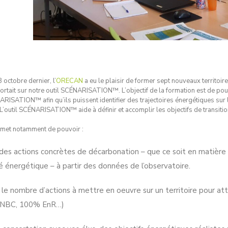
 octobre dernier, l’
ORECAN
a eu le plaisir de former sept nouveaux territoir
ortait sur notre outil SCÉNARISATION™. L’objectif de la formation est de pou
ARISATION™ afin qu’ils puissent identifier des trajectoires énergétiques sur l
 L’outil SCÉNARISATION™ aide à définir et accomplir les objectifs de transition
rmet notamment de pouvoir :
r des actions concrètes de décarbonation – que ce soit en matière
té énergétique – à partir des données de l’observatoire.
 le nombre d’actions à mettre en oeuvre sur un territoire pour at
SNBC, 100% EnR…)