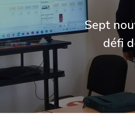
Sept nouv
défi d