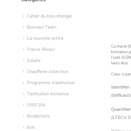
Cahier du bois-énergie
Biomass'Team
La nouvelle lettre
Ce mardi 08
France Rénov'
formation p
l’outil SCÉN
Solaire
leurs élus .
Chaufferie collective
Celui-ci pe
Programme d'animation
Identifie
Tarification incitative
d’efficaci
ORECAN
Quantifier
Biodéchets
(LTECV, 
bois