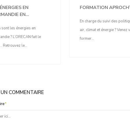
 ÉNERGIES EN
FORMATION APROC
MANDIE EN...
En charge du suivi des politi
 sont les énergies en
air, climat et énergie ? Venez
ndie ? L’ORECAN fait le
former...
… Retrouvez le...
R UN COMMENTAIRE
ire
*