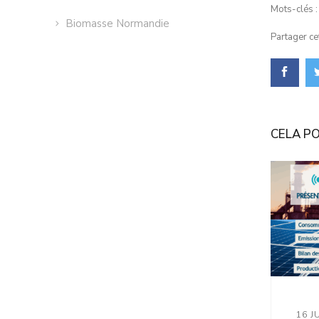
Mots-clés 
Biomasse Normandie
Partager cet
CELA P
16 J