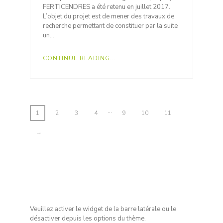
FERTICENDRES a été retenu en juillet 2017.
L’objet du projet est de mener des travaux de
recherche permettant de constituer par la suite
un…
CONTINUE READING...
…
1
2
3
4
9
10
11
→
Veuillez activer le widget de la barre latérale ou le
désactiver depuis les options du thème.