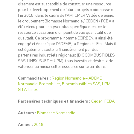
gisement est susceptible de constituer une ressource
pour le développement de futurs projets « biomasse ».
Fin 2015, dans le cadre de l’AMI CPIER Vallée de Seine,
le groupement Biomasse Normandie / CEDEN / FCBA a
été retenu pour analyser plus spécifiquement cette
ressource aussi bien d’un point de vue quantitatif que
qualitatif. Ce programme, nommé ECIRBEN, a ainsi été
engagé et financé par l’ADEME, la Région et l’Etat. Mais il
est également soutenu financièrement par des
partenaires industriels régionaux (BIOCOMBUSTIBLES
SAS, LINEX, SUEZ et UPM), tous investis et désireux de
valoriser au mieux cette ressource sur le territoire.
Commanditaires :
Région Normandie – ADEME
Normandie
,
Ecomobilier
,
Biocombustibles SAS
,
UPM
,
SITA
,
Linex
Partenaires techniques et financiers :
Ceden
,
FCBA
Auteurs :
Biomasse Normandie
Année :
2018