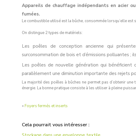
Appareils de chauffage indépendants en acier ou
fumées.
Le combustible utilisé est la bûche, consommée lorsqu’elle est 
On distingue 2 types de matériels:
Les poêles de conception ancienne qui présente
surconsommation de bois et d’émissions polluantes ; ils
Les poêles de nouvelle génération qui bénéficient
parallèlement une diminution importante des rejets poll
La majorité des poêles à bûches ne permet pas d’obtenir une te
énergie. La bonne pratique consiste à les utiliser à pleine puissa
«
Foyers fermés et inserts
Cela pourrait vous intéresser :
Stockage dans une enveloppe textile