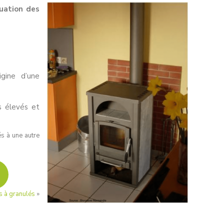
uation des
gine d’une
s élevés et
és à une autre
s à granulés
»