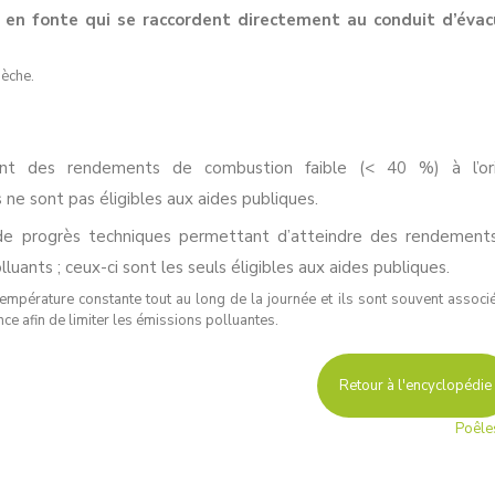
 en fonte qui se raccordent directement au conduit d’évac
sèche.
nt des rendements de combustion faible (< 40 %) à l’ori
 ne sont pas éligibles aux aides publiques.
 de progrès techniques permettant d’atteindre des rendement
uants ; ceux-ci sont les seuls éligibles aux aides publiques.
mpérature constante tout au long de la journée et ils sont souvent associ
nce afin de limiter les émissions polluantes.
Retour à l'encyclopédie
Poêle