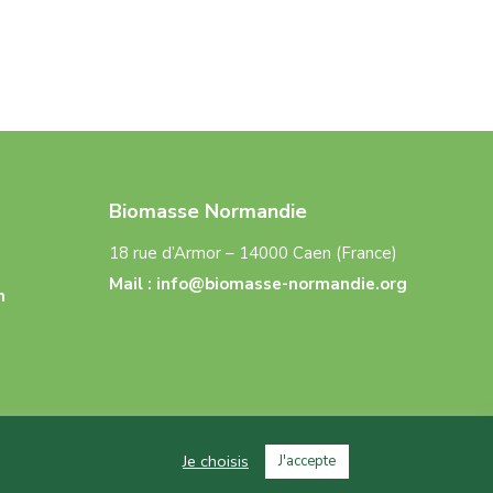
Biomasse Normandie
18 rue d’Armor – 14000 Caen (France)
Mail :
info@biomasse-normandie.org
n
Je choisis
J'accepte
s
–
CGU
–
Politique de confidentialité