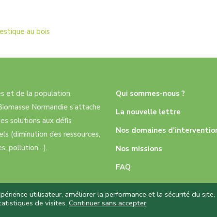
estique au bois
res et de la population,
Qui sommes-nous ?
e Biomasse Normandie s’attache
La nouvelle lettre
es solutions aux défis
Nos domaines d’interventio
ls (diminution des ressources,
, pollution…).
Nos missions
FAQ
rience utilisateur, améliorer la performance et la sécurité du site,
atistiques de visites.
Continuer sans accepter
 réservés – Réalisation
Capture Communication
–
Mentions légale