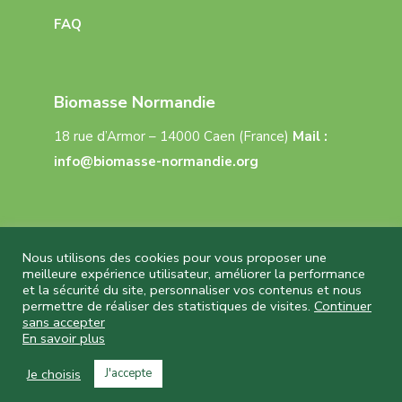
FAQ
Biomasse Normandie
18 rue d’Armor – 14000 Caen (France)
Mail :
info@biomasse-normandie.org
Nous utilisons des cookies pour vous proposer une
meilleure expérience utilisateur, améliorer la performance
et la sécurité du site, personnaliser vos contenus et nous
Biomasse Normandie © 2026 Tous droits réservés
permettre de réaliser des statistiques de visites.
Continuer
– Réalisation
Capture Communication
–
sans accepter
Mentions légales
–
CGU
–
Politique de
En savoir plus
confidentialité
Je choisis
J'accepte