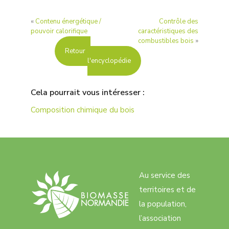
«
Contenu énergétique /
Contrôle des
pouvoir calorifique
caractéristiques des
combustibles bois
»
Retour à
l'encyclopédie
Cela pourrait vous intéresser :
Composition chimique du bois
Au service des
territoires et de
la population,
l’association