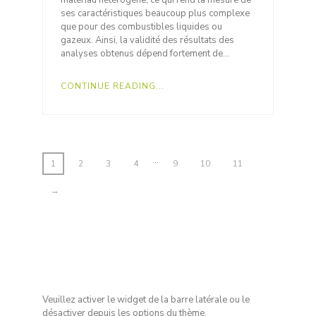
ses caractéristiques beaucoup plus complexe
que pour des combustibles liquides ou
gazeux. Ainsi, la validité des résultats des
analyses obtenus dépend fortement de…
CONTINUE READING...
…
1
2
3
4
9
10
11
→
Veuillez activer le widget de la barre latérale ou le
désactiver depuis les options du thème.