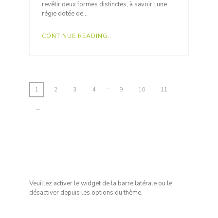
revêtir deux formes distinctes, à savoir : une
régie dotée de…
CONTINUE READING...
…
1
2
3
4
9
10
11
→
Veuillez activer le widget de la barre latérale ou le
désactiver depuis les options du thème.