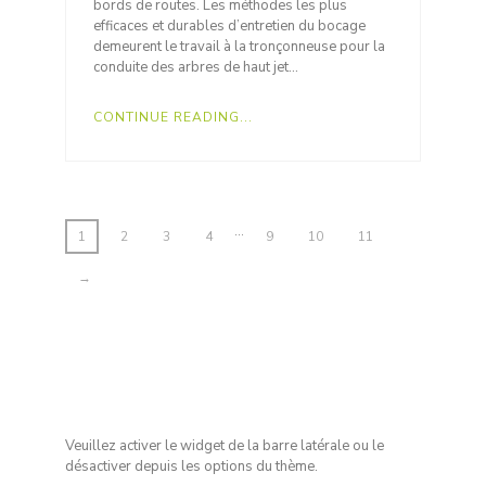
bords de routes. Les méthodes les plus
efficaces et durables d’entretien du bocage
demeurent le travail à la tronçonneuse pour la
conduite des arbres de haut jet…
CONTINUE READING...
…
1
2
3
4
9
10
11
→
Veuillez activer le widget de la barre latérale ou le
désactiver depuis les options du thème.