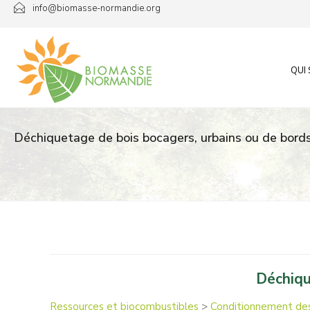
Passer
info@biomasse-normandie.org
au
contenu
QUI
Déchiquetage de bois bocagers, urbains ou de bord
Déchiqu
Ressources et biocombustibles
>
Conditionnement des