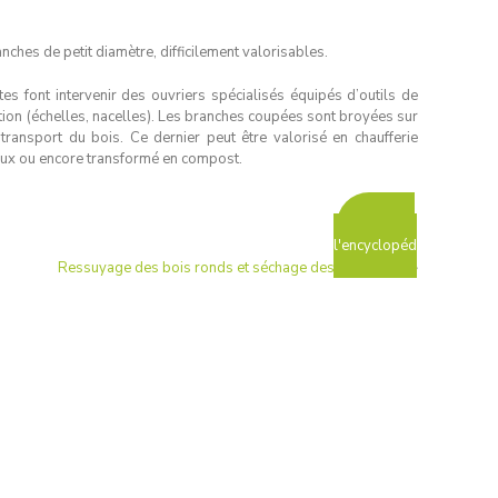
ches de petit diamètre, difficilement valorisables.
s font intervenir des ouvriers spécialisés équipés d’outils de
tion (échelles, nacelles). Les branches coupées sont broyées sur
 transport du bois. Ce dernier peut être valorisé en chaufferie
oraux ou encore transformé en compost.
Retour à
l'encyclopéd
Ressuyage des bois ronds et séchage des plaquettes
»