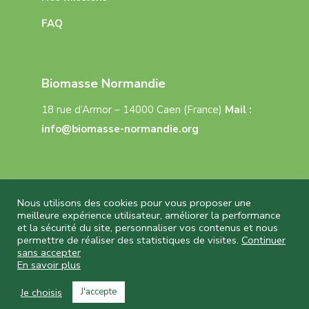
FAQ
Biomasse Normandie
18 rue d’Armor – 14000 Caen (France)
Mail :
info@biomasse-normandie.org
Nous utilisons des cookies pour vous proposer une
meilleure expérience utilisateur, améliorer la performance
et la sécurité du site, personnaliser vos contenus et nous
Biomasse Normandie © 2026 Tous droits réservés
permettre de réaliser des statistiques de visites.
Continuer
– Réalisation
Capture Communication
–
sans accepter
Mentions légales
–
CGU
–
Politique de
En savoir plus
confidentialité
Je choisis
J'accepte