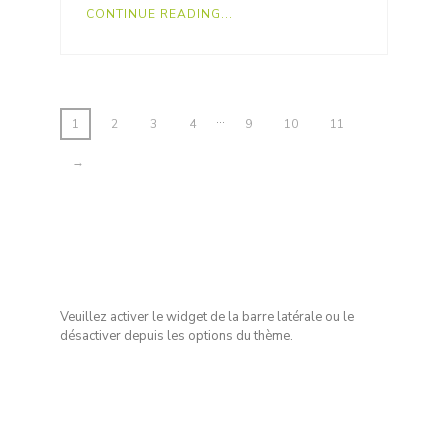
CONTINUE READING...
…
1
2
3
4
9
10
11
→
Veuillez activer le widget de la barre latérale ou le
désactiver depuis les options du thème.