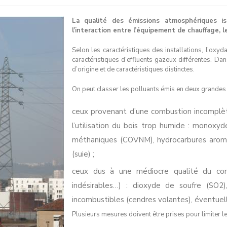
La qualité des émissions atmosphériques i
l’interaction entre l’équipement de chauffage, l
Selon les caractéristiques des installations, l’ox
caractéristiques d’effluents gazeux différentes. Dan
d’origine et de caractéristiques distinctes.
On peut classer les polluants émis en deux grandes 
ceux provenant d’une combustion incomplèt
l’utilisation du bois trop humide : monoxy
méthaniques (COVNM), hydrocarbures aroma
(suie) ;
ceux dus à une médiocre qualité du comb
indésirables…) : dioxyde de soufre (SO2
incombustibles (cendres volantes), éventuel
Plusieurs mesures doivent être prises pour limiter 