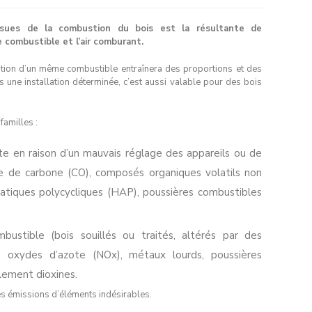
ssues de la combustion du bois est la résultante de
e combustible et l’air comburant.
ydation d’un même combustible entraînera des proportions et des
s une installation déterminée, c’est aussi valable pour des bois
familles :
e en raison d’un mauvais réglage des appareils ou de
de de carbone (CO), composés organiques volatils non
tiques polycycliques (HAP), poussières combustibles
ustible (bois souillés ou traités, altérés par des
), oxydes d’azote (NOx), métaux lourds, poussières
lement dioxines.
les émissions d’éléments indésirables.