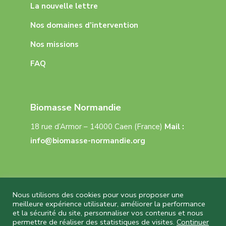
La nouvelle lettre
Nos domaines d’intervention
Nos missions
FAQ
Biomasse Normandie
18 rue d’Armor – 14000 Caen (France)
Mail :
info@biomasse-normandie.org
Nous utilisons des cookies pour vous proposer une
meilleure expérience utilisateur, améliorer la performance
et la sécurité du site, personnaliser vos contenus et nous
Biomasse Normandie © 2026 Tous droits réservés
permettre de réaliser des statistiques de visites.
Continuer
– Réalisation
Capture Communication
–