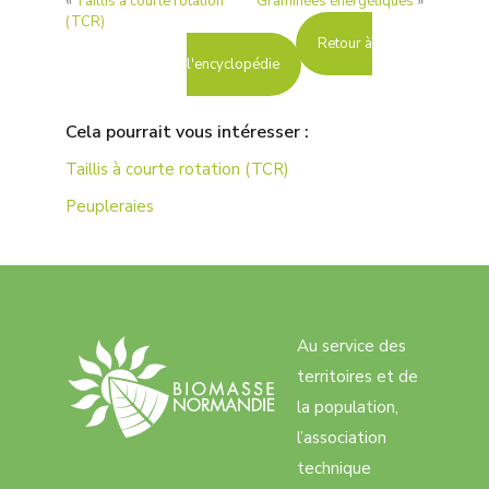
«
Taillis à courte rotation
Graminées énergétiques
»
(TCR)
Retour à
l'encyclopédie
Cela pourrait vous intéresser :
Taillis à courte rotation (TCR)
Peupleraies
Au service des
territoires et de
la population,
l’association
technique