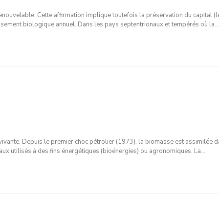
ouvelable. Cette affirmation implique toutefois la préservation du capital (l
issement biologique annuel. Dans les pays septentrionaux et tempérés où la…
vivante. Depuis le premier choc pétrolier (1973), la biomasse est assimilée d
ux utilisés à des fins énergétiques (bioénergies) ou agronomiques. La…