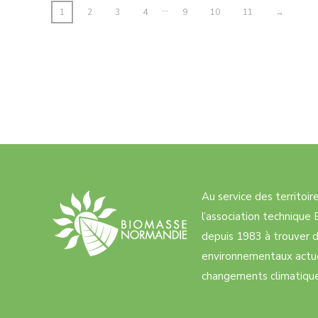
…
1
2
3
4
9
10
11
→
Au service des territoi
l’association techniqu
depuis 1983 à trouver d
environnementaux actue
changements climatiques