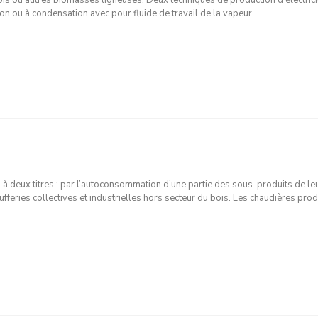
bois ou autres biomasses ligneuses. Deux techniques de production d’électrici
sion ou à condensation avec pour fluide de travail de la vapeur…
, à deux titres : par l’autoconsommation d’une partie des sous-produits de le
aufferies collectives et industrielles hors secteur du bois. Les chaudières pro