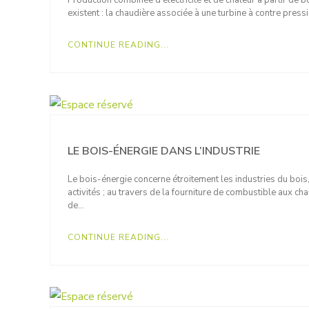
Production combinée d’électricité et de chaleur à partir de 
existent : la chaudière associée à une turbine à contre pres
CONTINUE READING...
LE BOIS-ÉNERGIE DANS L’INDUSTRIE
Le bois-énergie concerne étroitement les industries du bois
activités ; au travers de la fourniture de combustible aux ch
de…
CONTINUE READING...