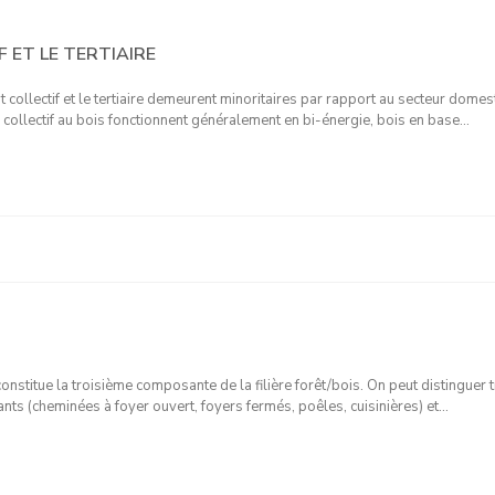
F ET LE TERTIAIRE
collectif et le tertiaire demeurent minoritaires par rapport au secteur domes
ge collectif au bois fonctionnent généralement en bi-énergie, bois en base…
constitue la troisième composante de la filière forêt/bois. On peut distinguer t
ts (cheminées à foyer ouvert, foyers fermés, poêles, cuisinières) et…